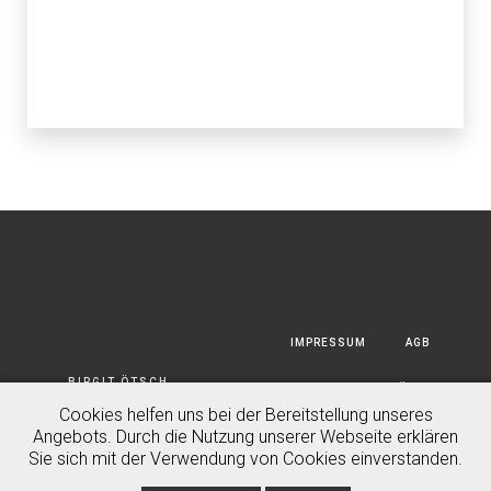
Warum ist Lachen auf einem
Lustige Apps und Foto-Tools im
Schulfotografie: So zeigst du
Passfoto verboten?
Überblick
dich von deiner besten Seite!
FOTOGRAFIE BLOG
FOTOGRAFIE BLOG
FOTOGRAFIE BLOG
IMPRESSUM
AGB
BIRGIT ÖTSCH
DATENSCHUTZERKLÄRUNG
PHOTOGRAPHY GMBH © 2020
Cookies helfen uns bei der Bereitstellung unseres
Angebots. Durch die Nutzung unserer Webseite erklären
HAFTUNGSAUSSCHLUSS
Sie sich mit der Verwendung von Cookies einverstanden.