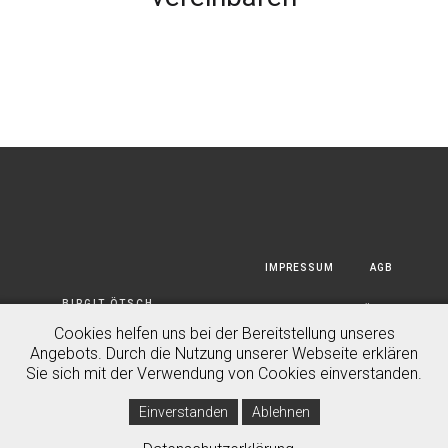
IMPRESSUM
AGB
BIRGIT ÖTSCH
DATENSCHUTZERKLÄRUNG
PHOTOGRAPHY GMBH © 2020
Cookies helfen uns bei der Bereitstellung unseres
Angebots. Durch die Nutzung unserer Webseite erklären
HAFTUNGSAUSSCHLUSS
Sie sich mit der Verwendung von Cookies einverstanden.
Einverstanden
Ablehnen