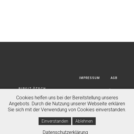
IMPRESSUM
AGB
BIRGIT ÖTSCH
DATENSCHUTZERKLÄRUNG
PHOTOGRAPHY GMBH © 2020
Cookies helfen uns bei der Bereitstellung unseres
Angebots. Durch die Nutzung unserer Webseite erklären
HAFTUNGSAUSSCHLUSS
Sie sich mit der Verwendung von Cookies einverstanden.
Einverstanden
Ablehnen
Datenschutzerklärung